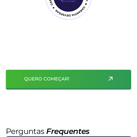
Garantia DevSpeak
E mais GARANTIA DEVSPEAK se em no máximo 18
meses você participar de todos os módulos e das
aulas de conversação e mesmo assim não se sentir
seguro com inglês para as entrevistas ou para o dia a
dia de TI eu devolvo 100% do seu investimento
QUERO COMEÇAR!
Perguntas
Frequentes