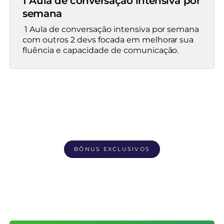
1 Aula de conversação intensiva por
semana
1 Aula de conversação intensiva por semana
com outros 2 devs focada em melhorar sua
fluência e capacidade de comunicação.
BÔNUS EXCLUSIVOS
Conversação Ilimitada
Mediada pelos professores
Acesso a grupos de conversação ilimitadas com
outros devs com o mesmo objetivo que você, para
praticar o quanto quiser.