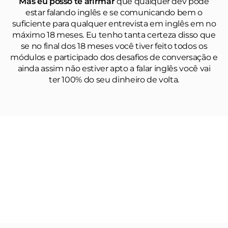
Mas eu posso te afirmar
que qualquer dev pode
estar falando inglês e se comunicando bem o
suficiente para qualquer entrevista em inglês em no
máximo 18 meses. Eu tenho tanta certeza disso que
se no final dos 18 meses você tiver feito todos os
módulos e participado dos desafios de conversação e
ainda assim não estiver apto a falar inglês você vai
ter 100% do seu dinheiro de volta.
O método
DevSpeak
é a melhor e
mais efetiva solução para devs que
querem se sentir confiantes com seu
inglês para conquistar aquela vaga
ganhando em Dólar