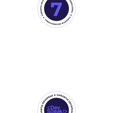
Você não tem nada a Perder!
O DevSpeak Academy tem garantia incondicional de
7 dias.
Você pode assistir todas as aulas e ter acesso ao
bônus exclusivo. Se por qualquer motivo você não
ficar satisfeito com o treinamento, basta entrar em
contato com a minha equipe de suporte e solicitar o
reembolso do valor investido.