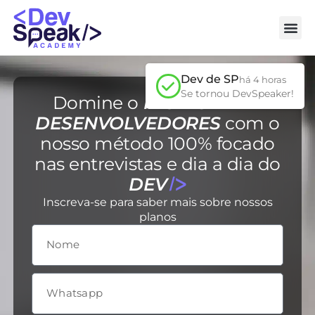
Dev de SP
há 4 horas
Domine o
INGLÊS PARA
DESENVOLVEDORES
com o
nosso método 100% focado
nas entrevistas e dia a dia do
DEV
Inscreva-se para saber mais sobre nossos
planos