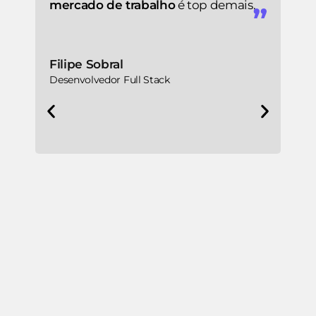
mercado de trabalho
é top demais.
Filipe Sobral
Desenvolvedor Full Stack
O V
min
gan
o p
Igo
Dese