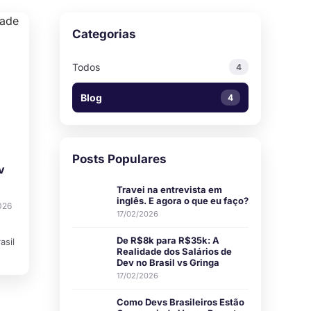
Categorias
Todos
4
Blog
4
Posts Populares
v
Travei na entrevista em
inglês. E agora o que eu faço?
026
17/02/2026
De R$8k para R$35k: A
asil
Realidade dos Salários de
Dev no Brasil vs Gringa
17/02/2026
Como Devs Brasileiros Estão