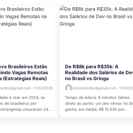
s Brasileiros Estão
De R$8k para R$35k: A
indo Vagas Remotas
Realidade dos Salários de De
a (Estratégias Reais)
no Brasil vs Gringa
loydev@gmail.com · 17/02/2026
victoreloydev@gmail.com · 17/02/2
dade é real: em 2024, as
Tempo de leitura: 6 minutos Vamos
s de brasileiros por
direto ao ponto: um dev sênior no Br
strangeiras cresceram 24%.
ganha, em média, R$ 15.635 por...
 5º...